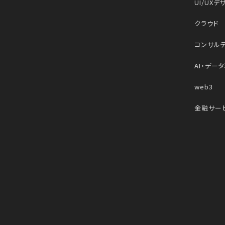
UI/UXデ
クラウド
コンサル
AI・デー
web3
金融サー