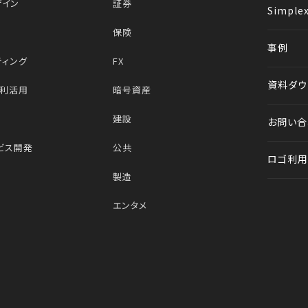
ザイン
証券
Simplex
保険
事例
ティング
FX
資料ダウ
タ利活用
暗号資産
建設
お問い合
ビス開発
公共
ロゴ利用
製造
エンタメ