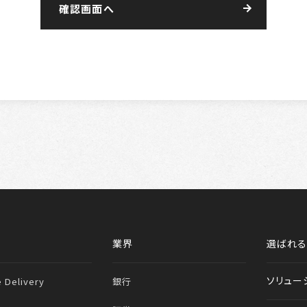
業界
選ばれ
ソリュー
e Delivery
銀行