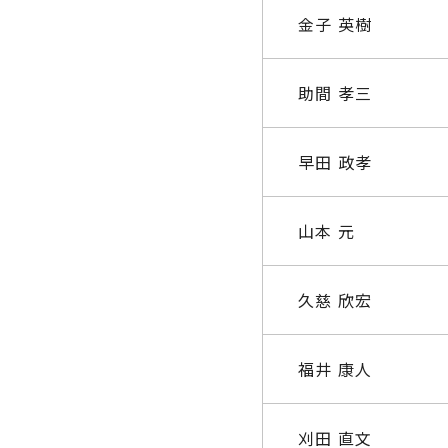
金子 英樹
助間 孝三
早田 政孝
山本 元
久慈 欣宏
福井 康人
刈田 直文