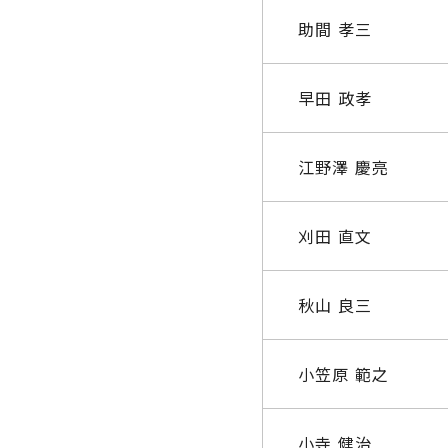
助間 孝三
早田 政孝
江野澤 慶亮
刈田 直文
秋山 良三
小笠原 範之
小寺 健治