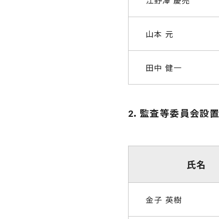
江野澤 慶亮
山本 元
田中 健一
2．監査等委員会設置
氏名
金子 英樹