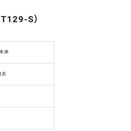
129-S）
る未来
和夫