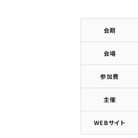
会期
会場
参加費
主催
WEBサイト