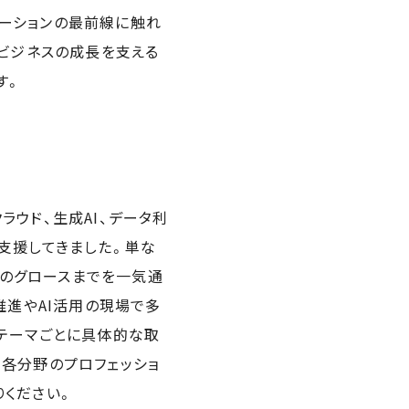
イノベーションの最前線に触れ
、ビジネスの成長を支える
す。
ウド、生成AI、データ利
支援してきました。単な
先のグロースまでを一気通
推進やAI活用の現場で多
ったテーマごとに具体的な取
、各分野のプロフェッショ
りください。