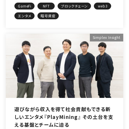
GameFi
NFT
ブロックチェーン
web3
エンタメ
暗号資産
Simplex Insight
遊びながら収入を得て社会貢献もできる新
しいエンタメ『PlayMining』 その土台を支
える基盤とチームに迫る