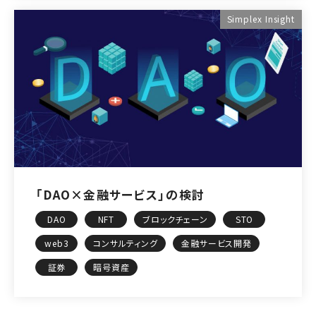
Simplex Insight
「DAO×金融サービス」の検討
DAO
NFT
ブロックチェーン
STO
web3
コンサルティング
金融サービス開発
証券
暗号資産