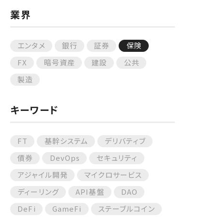
業界
エンタメ
銀行
証券
保険
FX
暗号資産
建設
公共
製造
キーワード
FT
基幹システム
デリバティブ
債券
DevOps
セキュリティ
アジャイル開発
マイクロサービス
ディーリング
API基盤
DAO
DeFi
GameFi
ステーブルコイン