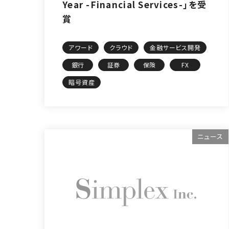
Year -Financial Services-」を受
賞
アワード
クラウド
金融サービス開発
銀行
証券
保険
FX
暗号資産
ニュース