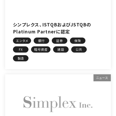
シンプレクス、ISTQBおよびJSTQBの
Platinum Partnerに認定
エンタメ
銀行
証券
保険
FX
暗号資産
建設
公共
製造
ニュース